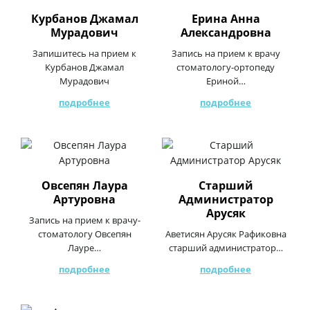
Курбанов Джамал
Ерина Анна
Мурадович
Александровна
Запишитесь на прием к
Запись на прием к врачу
Курбанов Джамал
стоматологу-ортопеду
Мурадович
Ериной…
подробнее
подробнее
Овсепян Лаура
Старший
Артуровна
Администратор
Арусяк
Запись на прием к врачу-
стоматологу Овсепян
Аветисян Арусяк Рафиковна
Лауре…
старший администратор…
подробнее
подробнее