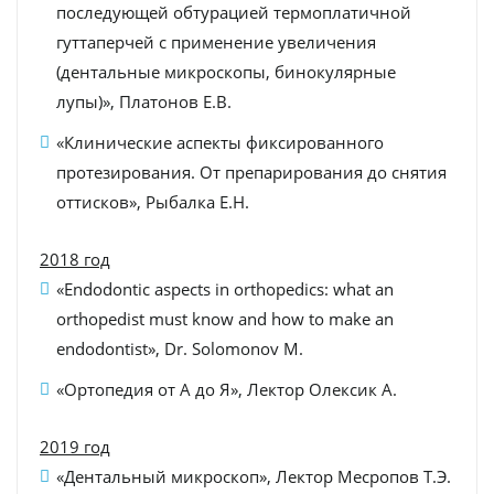
последующей обтурацией термоплатичной
гуттаперчей с применение увеличения
(дентальные микроскопы, бинокулярные
лупы)», Платонов Е.В.
«Клинические аспекты фиксированного
протезирования. От препарирования до снятия
оттисков», Рыбалка Е.Н.
2018 год
«Endodontic aspects in orthopedics: what an
orthopedist must know and how to make an
endodontist», Dr. Solomonov M.
«Ортопедия от А до Я», Лектор Олексик А.
2019 год
«Дентальный микроскоп», Лектор Месропов Т.Э.