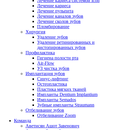
Лечение кариеса системой Icon
Лечение кариеса
Лечение пульпита
Лечение каналов зубов
Лечение сколов зубов
Пломбирование
Хирургия
Удаление зубов
Удаление ретинированных и
дистопированных зубов
Профилактика
Гигиена полости рта
Air-Flow
УЗ чистка зубов
Имплантация зубов
Синус-лифтинг
Остеопластика
Пластика мягких тканей
Импланты Dentium Implantium
Импланты Semados
Зубные импланты Straumann
Отбеливание зубов
Отбеливание Zoom
Команда
Аветисян Ашот Завенович