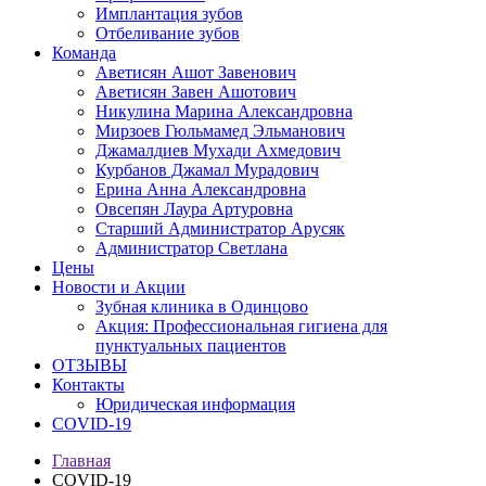
Имплантация зубов
Отбеливание зубов
Команда
Аветисян Ашот Завенович
Аветисян Завен Ашотович
Никулина Марина Александровна
Мирзоев Гюльмамед Эльманович
Джамалдиев Мухади Ахмедович
Курбанов Джамал Мурадович
Ерина Анна Александровна
Овсепян Лаура Артуровна
Старший Администратор Арусяк
Администратор Светлана
Цены
Новости и Акции
Зубная клиника в Одинцово
Акция: Профессиональная гигиена для
пунктуальных пациентов
ОТЗЫВЫ
Контакты
Юридическая информация
COVID-19
Главная
COVID-19