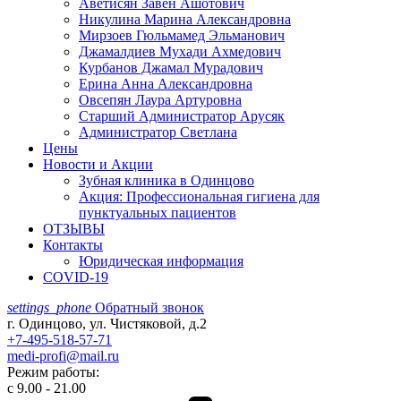
Аветисян Завен Ашотович
Никулина Марина Александровна
Мирзоев Гюльмамед Эльманович
Джамалдиев Мухади Ахмедович
Курбанов Джамал Мурадович
Ерина Анна Александровна
Овсепян Лаура Артуровна
Старший Администратор Арусяк
Администратор Светлана
Цены
Новости и Акции
Зубная клиника в Одинцово
Акция: Профессиональная гигиена для
пунктуальных пациентов
ОТЗЫВЫ
Контакты
Юридическая информация
COVID-19
settings_phone
Обратный звонок
г. Одинцово, ул. Чистяковой, д.2
+7-495-518-57-71
medi-profi@mail.ru
Режим работы:
с 9.00 - 21.00