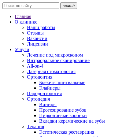
search
Главная
О клинике
Наши работы
Отзывы
Вакансии
Лицензии
Услуги
Лечение под микроскопом
Интраоральное сканирование
All-on-4
Лазерная стоматология
Ортодонтия
Брекеты лингвальные
Элайнеры
Пародонтология
Ортопедия
Виниры
Протезирование зубов
Циркониевые коронки
Вкладки керамические на зубы
Терапия
Эстетическая реставрация