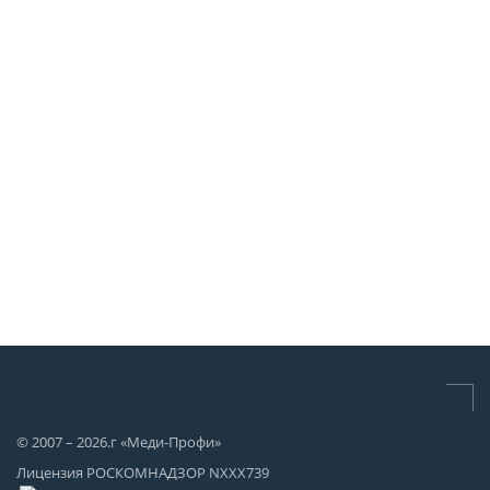
© 2007 – 2026.г «Меди-Профи»
Лицензия РОСКОМНАДЗОР NХХХ739