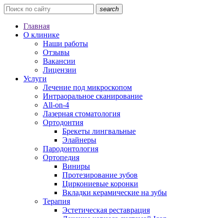
search
Главная
О клинике
Наши работы
Отзывы
Вакансии
Лицензии
Услуги
Лечение под микроскопом
Интраоральное сканирование
All-on-4
Лазерная стоматология
Ортодонтия
Брекеты лингвальные
Элайнеры
Пародонтология
Ортопедия
Виниры
Протезирование зубов
Циркониевые коронки
Вкладки керамические на зубы
Терапия
Эстетическая реставрация