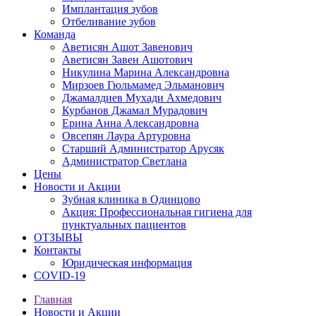
Имплантация зубов
Отбеливание зубов
Команда
Аветисян Ашот Завенович
Аветисян Завен Ашотович
Никулина Марина Александровна
Мирзоев Гюльмамед Эльманович
Джамалдиев Мухади Ахмедович
Курбанов Джамал Мурадович
Ерина Анна Александровна
Овсепян Лаура Артуровна
Старший Администратор Арусяк
Администратор Светлана
Цены
Новости и Акции
Зубная клиника в Одинцово
Акция: Профессиональная гигиена для
пунктуальных пациентов
ОТЗЫВЫ
Контакты
Юридическая информация
COVID-19
Главная
Новости и Акции