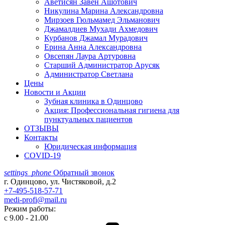
Аветисян Завен Ашотович
Никулина Марина Александровна
Мирзоев Гюльмамед Эльманович
Джамалдиев Мухади Ахмедович
Курбанов Джамал Мурадович
Ерина Анна Александровна
Овсепян Лаура Артуровна
Старший Администратор Арусяк
Администратор Светлана
Цены
Новости и Акции
Зубная клиника в Одинцово
Акция: Профессиональная гигиена для
пунктуальных пациентов
ОТЗЫВЫ
Контакты
Юридическая информация
COVID-19
settings_phone
Обратный звонок
г. Одинцово, ул. Чистяковой, д.2
+7-495-518-57-71
medi-profi@mail.ru
Режим работы:
с 9.00 - 21.00