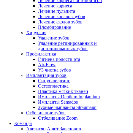
Лечение кариеса системой Icon
Лечение кариеса
Лечение пульпита
Лечение каналов зубов
Лечение сколов зубов
Пломбирование
Хирургия
Удаление зубов
Удаление ретинированных и
дистопированных зубов
Профилактика
Гигиена полости рта
Air-Flow
УЗ чистка зубов
Имплантация зубов
Синус-лифтинг
Остеопластика
Пластика мягких тканей
Импланты Dentium Implantium
Импланты Semados
Зубные импланты Straumann
Отбеливание зубов
Отбеливание Zoom
Команда
Аветисян Ашот Завенович