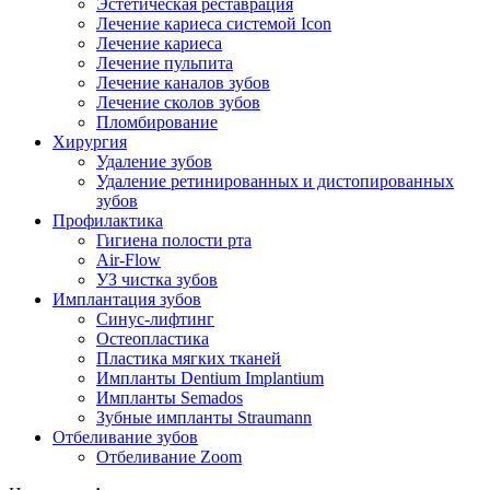
Эстетическая реставрация
Лечение кариеса системой Icon
Лечение кариеса
Лечение пульпита
Лечение каналов зубов
Лечение сколов зубов
Пломбирование
Хирургия
Удаление зубов
Удаление ретинированных и дистопированных
зубов
Профилактика
Гигиена полости рта
Air-Flow
УЗ чистка зубов
Имплантация зубов
Синус-лифтинг
Остеопластика
Пластика мягких тканей
Импланты Dentium Implantium
Импланты Semados
Зубные импланты Straumann
Отбеливание зубов
Отбеливание Zoom