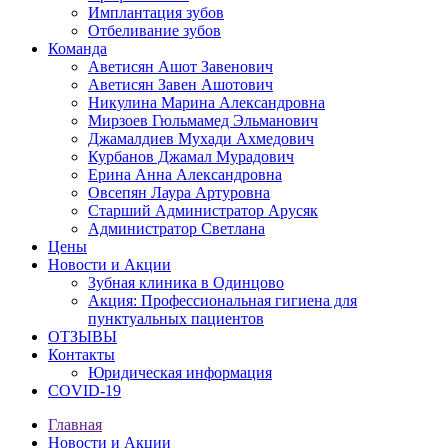
Имплантация зубов
Отбеливание зубов
Команда
Аветисян Ашот Завенович
Аветисян Завен Ашотович
Никулина Марина Александровна
Мирзоев Гюльмамед Эльманович
Джамалдиев Мухади Ахмедович
Курбанов Джамал Мурадович
Ерина Анна Александровна
Овсепян Лаура Артуровна
Старший Администратор Арусяк
Администратор Светлана
Цены
Новости и Акции
Зубная клиника в Одинцово
Акция: Профессиональная гигиена для
пунктуальных пациентов
ОТЗЫВЫ
Контакты
Юридическая информация
COVID-19
Главная
Новости и Акции