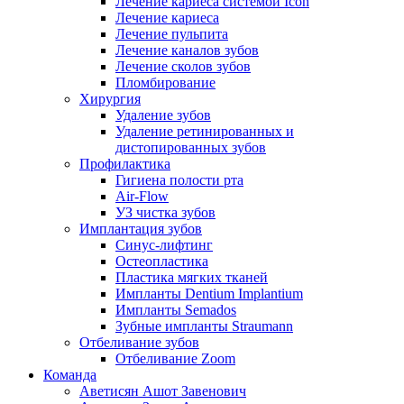
Лечение кариеса системой Icon
Лечение кариеса
Лечение пульпита
Лечение каналов зубов
Лечение сколов зубов
Пломбирование
Хирургия
Удаление зубов
Удаление ретинированных и
дистопированных зубов
Профилактика
Гигиена полости рта
Air-Flow
УЗ чистка зубов
Имплантация зубов
Синус-лифтинг
Остеопластика
Пластика мягких тканей
Импланты Dentium Implantium
Импланты Semados
Зубные импланты Straumann
Отбеливание зубов
Отбеливание Zoom
Команда
Аветисян Ашот Завенович