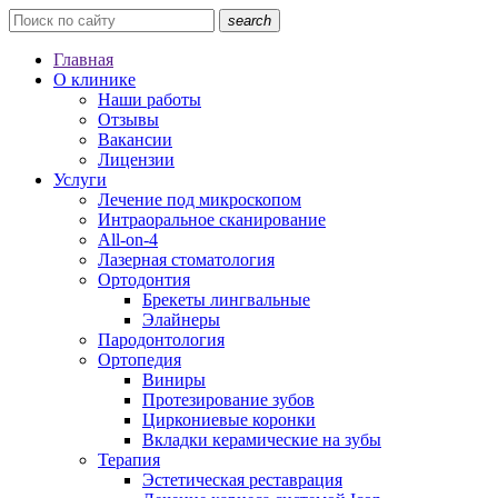
search
Главная
О клинике
Наши работы
Отзывы
Вакансии
Лицензии
Услуги
Лечение под микроскопом
Интраоральное сканирование
All-on-4
Лазерная стоматология
Ортодонтия
Брекеты лингвальные
Элайнеры
Пародонтология
Ортопедия
Виниры
Протезирование зубов
Циркониевые коронки
Вкладки керамические на зубы
Терапия
Эстетическая реставрация