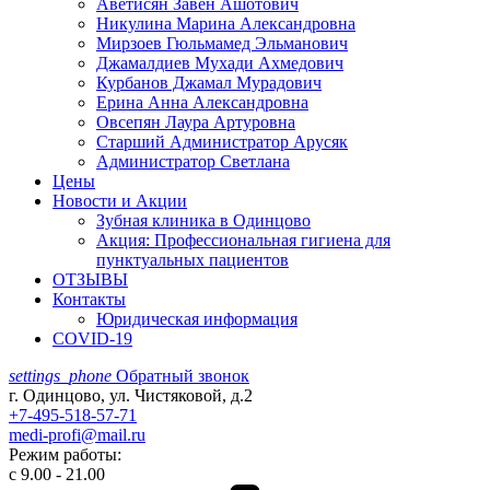
Аветисян Завен Ашотович
Никулина Марина Александровна
Мирзоев Гюльмамед Эльманович
Джамалдиев Мухади Ахмедович
Курбанов Джамал Мурадович
Ерина Анна Александровна
Овсепян Лаура Артуровна
Старший Администратор Арусяк
Администратор Светлана
Цены
Новости и Акции
Зубная клиника в Одинцово
Акция: Профессиональная гигиена для
пунктуальных пациентов
ОТЗЫВЫ
Контакты
Юридическая информация
COVID-19
settings_phone
Обратный звонок
г. Одинцово, ул. Чистяковой, д.2
+7-495-518-57-71
medi-profi@mail.ru
Режим работы:
с 9.00 - 21.00