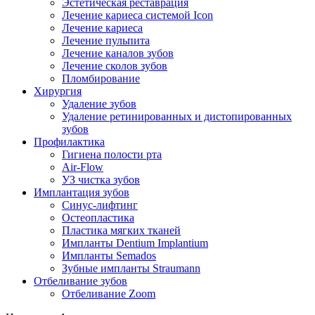
Эстетическая реставрация
Лечение кариеса системой Icon
Лечение кариеса
Лечение пульпита
Лечение каналов зубов
Лечение сколов зубов
Пломбирование
Хирургия
Удаление зубов
Удаление ретинированных и дистопированных
зубов
Профилактика
Гигиена полости рта
Air-Flow
УЗ чистка зубов
Имплантация зубов
Синус-лифтинг
Остеопластика
Пластика мягких тканей
Импланты Dentium Implantium
Импланты Semados
Зубные импланты Straumann
Отбеливание зубов
Отбеливание Zoom